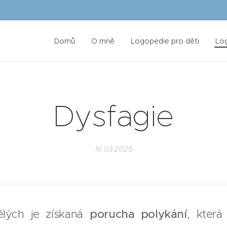
Domů
O mně
Logopedie pro děti
Lo
Dysfagie
16.03.2025
lých je získaná
porucha polykání
, která