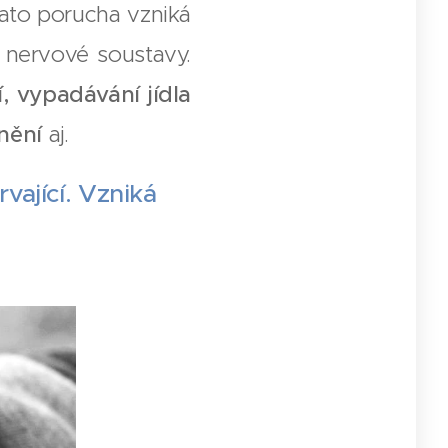
 Tato porucha vzniká
 nervové soustavy.
, vypadávání jídla
inění
aj.
ající. Vzniká