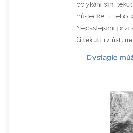
polykání slin, teku
důsledkem nebo ko
Nejčastějšími příz
či tekutin z úst, 
Dysfagie můž