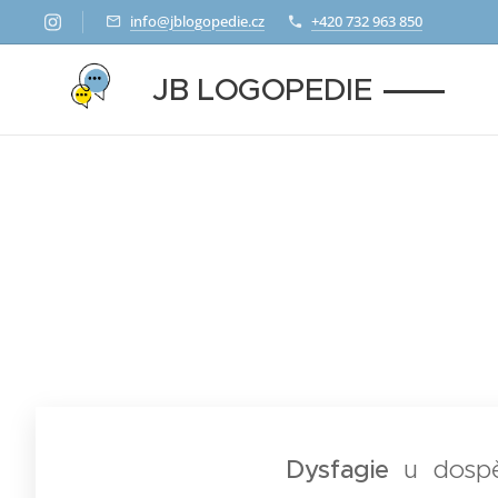
info@jblogopedie.cz
+420 732 963 850
JB LOGOPEDIE
Dysfagie
u dospě