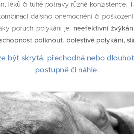
tin, léků či tuhé potravy různé konzistence.
mbinací dalsího onemocnění či poškození
naky poruch polykání je:
neefektivní žvýkání
neschopnost polknout, bolestivé polykání, sl
e být skrytá, přechodná nebo dlouhotrv
postupně či náhle.